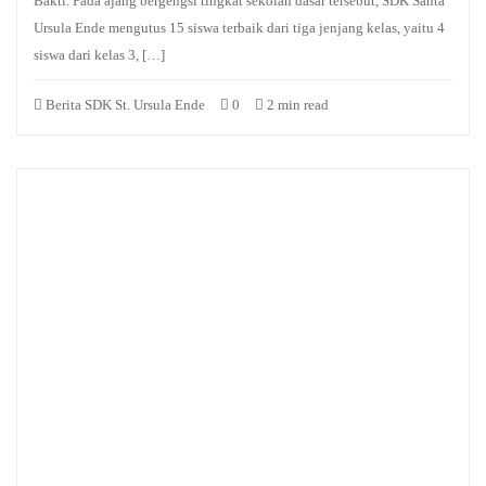
Bakti. Pada ajang bergengsi tingkat sekolah dasar tersebut, SDK Santa
Ursula Ende mengutus 15 siswa terbaik dari tiga jenjang kelas, yaitu 4
siswa dari kelas 3, […]
Berita SDK St. Ursula Ende
0
2 min read