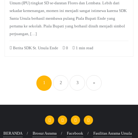
Umum (IPU) tingkat SD se-daratan Flores dan Lembata. Lebih dari
sekadar kemenangan, momen ini menjadi sangat istimewa karena SDK
Santa Ursula berhasil membawa pulang Piala Bupati Ende yang
pertama ke sekolah. Piala Bupati yang berhasil diraih menjadi simbol
perjuangan, […]
Berita SDK St. Ursula Ende
0
1 min read
Paginasi
pos
1
2
3
»
BERANDA
Brosur Asrama
Facebook
Fasilitas Asrama Ursula