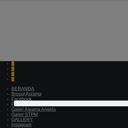
Galeri STPM
Kuliah Umum Bersama Bupati Kabupaten Ngada, STPM
Santa Ursula Ende. Sabtu, 23 Maret 2024.
BERANDA
Brosur Asrama
Facebook
Fasilitas Asrama Ursula
Galeri Asrama Angela
Galeri STPM
GALLERY
Instagram