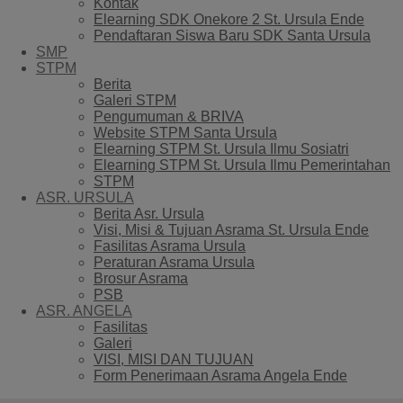
Kontak
Elearning SDK Onekore 2 St. Ursula Ende
Pendaftaran Siswa Baru SDK Santa Ursula
SMP
STPM
Berita
Galeri STPM
Pengumuman & BRIVA
Website STPM Santa Ursula
Elearning STPM St. Ursula Ilmu Sosiatri
Elearning STPM St. Ursula Ilmu Pemerintahan
STPM
ASR. URSULA
Berita Asr. Ursula
Visi, Misi & Tujuan Asrama St. Ursula Ende
Fasilitas Asrama Ursula
Peraturan Asrama Ursula
Brosur Asrama
PSB
ASR. ANGELA
Fasilitas
Galeri
VISI, MISI DAN TUJUAN
Form Penerimaan Asrama Angela Ende