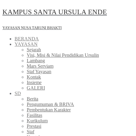
Skip
KAMPUS SANTA URSULA ENDE
to
content
YAYASAN NUSA TARUNI BHAKTI
BERANDA
YAYASAN
Sejarah
Visi, Misi & Nilai Pendidikan Ursulin
Lambang
Mars Serviam
Staf Yayasan
Kontak
Insieme
GALERI
SD
Berita
Pengumuman & BRIVA
Pembentukan Karakter
Fasilitas
Kurikulum
Prestasi
Staf