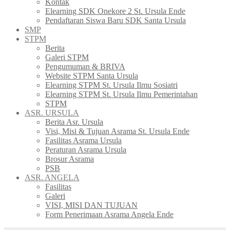
Kontak
Elearning SDK Onekore 2 St. Ursula Ende
Pendaftaran Siswa Baru SDK Santa Ursula
SMP
STPM
Berita
Galeri STPM
Pengumuman & BRIVA
Website STPM Santa Ursula
Elearning STPM St. Ursula Ilmu Sosiatri
Elearning STPM St. Ursula Ilmu Pemerintahan
STPM
ASR. URSULA
Berita Asr. Ursula
Visi, Misi & Tujuan Asrama St. Ursula Ende
Fasilitas Asrama Ursula
Peraturan Asrama Ursula
Brosur Asrama
PSB
ASR. ANGELA
Fasilitas
Galeri
VISI, MISI DAN TUJUAN
Form Penerimaan Asrama Angela Ende