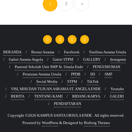
1
2
»
BERANDA
Brosur Asrama
Facebook
Fasilitas Asrama Ursula
Galeri Asrama Angela
Galeri STPM
GALLERY
Instagram
Pastoral Sekolah Unit SMP St. Ursula Ende
PENGUMUMAN
Peraturan Asrama Ursula
PPDB
SD
SMP
Social Media
STPM
TikTok
VISI, MISI DAN TUJUAN ASRAMA ST. ANGELA ENDE
Youtube
BERITA
TENTANG KAMI
BIDANG KARYA
GALERI
PENDAFTARAN
Copyright ©2026 KAMPUS SANTA URSULA ENDE . All rights reserved.
Powered by
WordPress
&
Designed by
Bizberg Themes