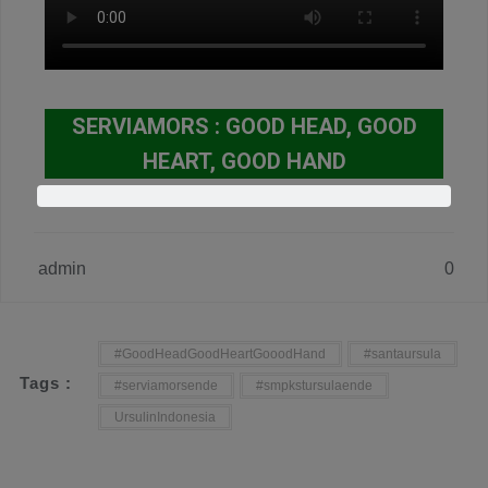
SERVIAMORS : GOOD HEAD, GOOD
HEART, GOOD HAND
admin
0
#GoodHeadGoodHeartGooodHand
#santaursula
Tags :
#serviamorsende
#smpkstursulaende
UrsulinIndonesia