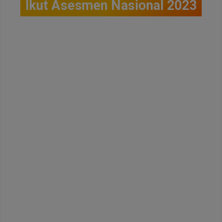
Ikut Asesmen Nasional 2023
Asesmen Nasional 2023 hari kedua
terjadi pada hari ini
(Selasa, 19 September
2023)
. Proses tak pernah mengkhianati
hasil. Segala kegiatan pada hari ini,
berjalan dengan lancar, aman dan tertib.
Para peserta didik menikmati proses
yang mereka jalankan hari ini. Sunguh
sebuah proses yang luar biasa, diawali
dengan senyum dan diakhir pula dengan
senyum. Terus mengukir jejak indah yang
tak akan mampu dihapus angin dan badai.
Menatap cerahnya hari ini sampai esok