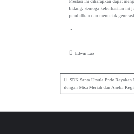
Prestasi ini diharapkan dapat menj
bidang. Semoga keberhasilan ini j
pendidikan dan mencetak generasi 
Edwin Lao
Navigasi
pos
SDK Santa Ursula Ende Rayakan 
dengan Misa Meriah dan Aneka Kegi